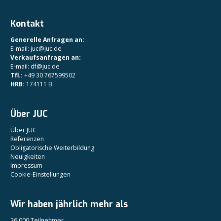
Kontakt
Generelle Anfragen an:
E-mail: juc@juc.de
Verkaufsanfragen an:
E-mail: df@juc.de
Tfl.:
+49 30 767599502
HRB:
174111 B
Über JUC
Über JUC
Referenzen
Obligatorische Weiterbildung
Neuigkeiten
Impressum
Cookie-Einstellungen
Wir haben jährlich mehr als
26.000 Teilnehmer