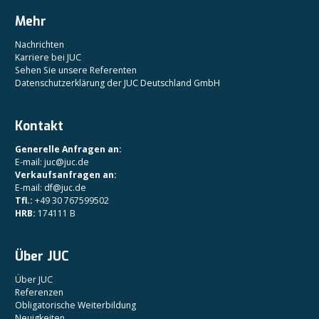
Mehr
Nachrichten
Karriere bei JUC
Sehen Sie unsere Referenten
Datenschutzerklärung der JUC Deutschland GmbH
Kontakt
Generelle Anfragen an:
E-mail: juc@juc.de
Verkaufsanfragen an:
E-mail: df@juc.de
Tfl.:
+49 30 767599502
HRB:
174111 B
Über JUC
Über JUC
Referenzen
Obligatorische Weiterbildung
Neuigkeiten